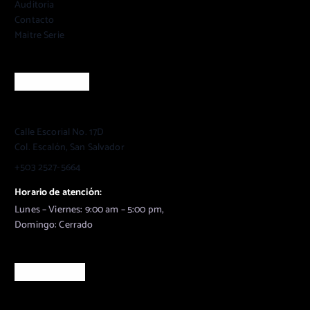
Auditoria
Contacto
Maitre Serie
Información
Calle Escorial No. 17D
Col. Escalón, San Salvador
+503 2527-5664
Horario de atención:
Lunes – Viernes: 9:00 am – 5:00 pm,
Domingo: Cerrado
Suscribanse