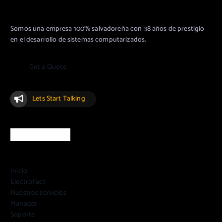
Somos una empresa 100% salvadoreña con 38 años de prestigio
en el desarrollo de sistemas computarizados.
G
e
t
a
Q
u
o
t
e
Lets Start Talking
Acceso rápido
Inicio
ElectroFact
Nuestros servicios
Manager
Soporte