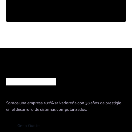
s
o
T
h
i
s
i
s
b
a
Acerca de Nosotros
c
k
s
i
Somos una empresa 100% salvadoreña con 38 años de prestigio
d
en el desarrollo de sistemas computarizados.
e
c
G
e
t
a
Q
u
o
t
e
o