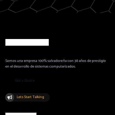
Acerca de Nosotros
Somos una empresa 100% salvadoreña con 38 años de prestigio
en el desarrollo de sistemas computarizados.
G
e
t
a
Q
u
o
t
e
Lets Start Talking