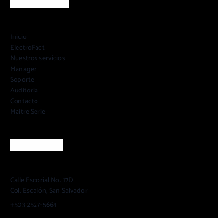
Acceso rápido
Inicio
ElectroFact
Nuestros servicios
Manager
Soporte
Auditoria
Contacto
Maitre Serie
Información
Calle Escorial No. 17D
Col. Escalón, San Salvador
+503 2527-5664