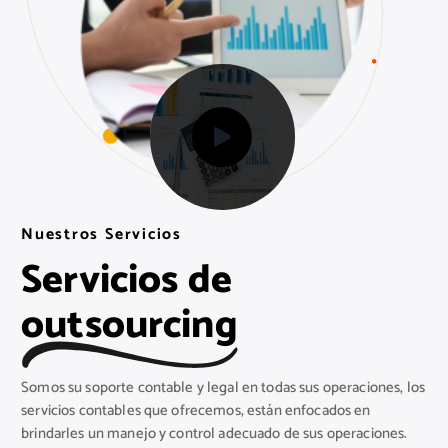
S
N
S
A
A
u
K
K
e
S
S
s
O
t
O
r
F
F
o
T
T
s
S
e
r
v
i
c
i
o
s
Servicios de
outsourcing
Somos su soporte contable y legal en todas sus operaciones, los
servicios contables que ofrecemos, están enfocados en
brindarles un manejo y control adecuado de sus operaciones.